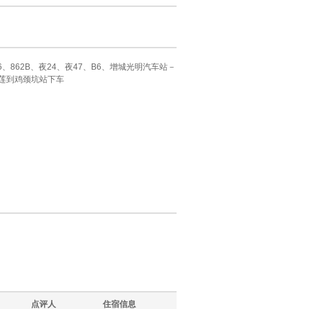
836、862B、夜24、夜47、B6、增城光明汽车站－
莲到鸡颈坑站下车
点评人
住宿信息