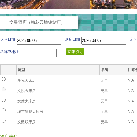
文星酒店（梅花园地铁站店）
入住日期
退房日期
房
名称或地址
房型
早餐
门市
星光大床房
无早
N/A
文悦大床房
无早
N/A
文致大床房
无早
N/A
城市景观大床房
无早
N/A
文致双床房
无早
N/A
酒店简介