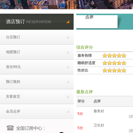
点评
酒店预订
RESERVATION
分店预订
综合评分
地图预订
服务热情
睡眠舒适度
首住99元
性价比
预订规则
最新点评
宾客留言
评分
点评
服务好
会员点评
5分
[发
卫生好
5分
[发