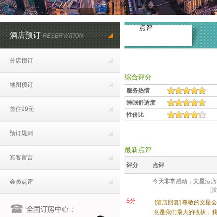
点评
酒店预订
RESERVATION
分店预订
综合评分
地图预订
服务热情
睡眠舒适度
首住99元
性价比
预订规则
最新点评
宾客留言
评分
点评
今天非常感动，文星酒店
会员点评
[发
5分
[酒店回复]
尊敬的文星会
意是我们最大的收获，