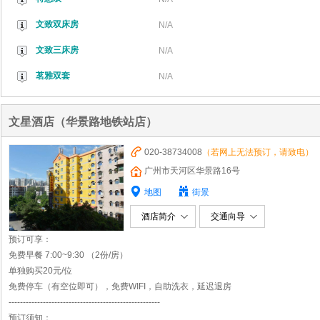
文致双床房
N/A
文致三床房
N/A
茗雅双套
N/A
文星酒店（华景路地铁站店）
020-38734008
（若网上无法预订，请致电）
广州市天河区华景路16号
地图
街景
酒店简介
交通向导
预订可享：
免费早餐 7:00~9:30 （2份/房）
单独购买20元/位
免费停车（有空位即可），免费WIFI，自助洗衣，延迟退房
-----------------------------------------------------
预订须知：