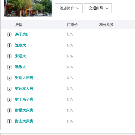
酒店简介
交通向导
房型
门市价
积分兑换
亲子房B
N/A
逸致大
N/A
安适大
N/A
雅致大
N/A
财运大床房
N/A
财运双人房
N/A
财丁亲子房
N/A
财星大床房
N/A
财主大床房
N/A