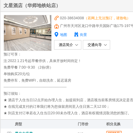
文星酒店（华师地铁站店）
020-38634008
（若网上无法预订，请致电）
广州市天河区龙口中路华天国际广场175-197
地图
街景
酒店简介
交通向导
预订可享：
注:2022.1.21号起早餐停供，具体开放时间待定！
免费早餐 7:00~9:30 （2份/房）
单独购买20元/位
免费停车，免费WIFI，自助洗衣，延迟退房
-----------------------------------------------------
预订须知：
★ 酒店于入住当日12点开始办理入住，如提前到店，酒店视当前客房情况决定是
★ 在线完成支付的订单我们将为您保留房间至入住日第二天12:00；
★ 到店支付订单若在入住当日20:00未办理入住，酒店有权视情况取消您的预订。
房型
门市价
积分兑换