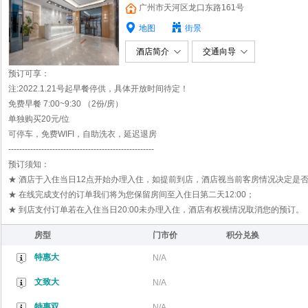
广州市天河区龙口东路161号
地图
街景
酒店简介
交通向导
预订可享：
注:2022.1.21号起早餐停供，具体开放时间待定！
免费早餐 7:00~9:30 （2份/房）
单独购买20元/位
可停车，免费WIFI，自助洗衣，延迟退房
-----------------------------------------------------
预订须知：
★ 酒店于入住当日12点开始办理入住，如提前到店，酒店视当前客房情况决定是
★ 在线完成支付的订单我们将为您保留房间至入住日第二天12:00；
★ 到店支付订单若在入住当日20:00未办理入住，酒店有权视情况取消您的预订。
房型
门市价
积分兑换
特惠大
N/A
文致大
N/A
特惠双
N/A