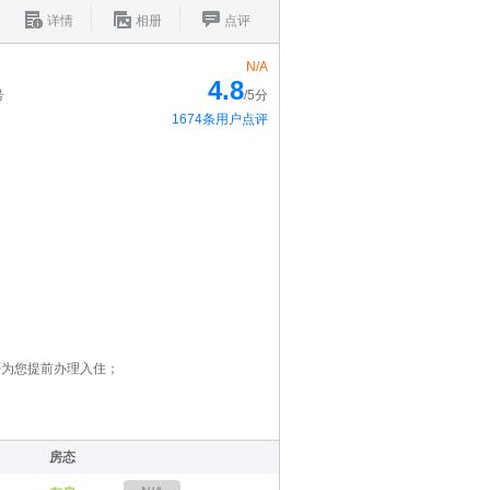
详情
相册
点评
N/A
4.8
号
/5分
1674条用户点评
否为您提前办理入住；
房态