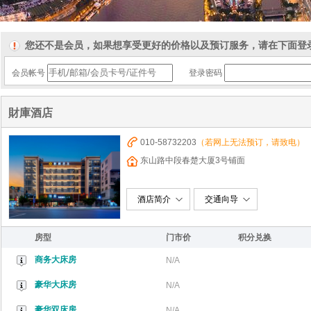
您还不是会员，如果想享受更好的价格以及预订服务，请在下面登
会员帐号
登录密码
財庫酒店
010-58732203
（若网上无法预订，请致电）
东山路中段春楚大厦3号铺面
酒店简介
交通向导
房型
门市价
积分兑换
商务大床房
N/A
豪华大床房
N/A
豪华双床房
N/A