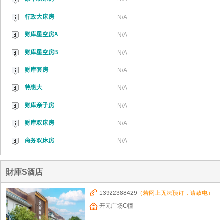
行政大床房
N/A
财库星空房A
N/A
财库星空房B
N/A
财库套房
N/A
特惠大
N/A
财库亲子房
N/A
财库双床房
N/A
商务双床房
N/A
財庫S酒店
13922388429
（若网上无法预订，请致电）
开元广场C幢