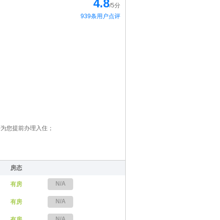
4.8
/5分
939条用户点评
否为您提前办理入住；
房态
N/A
有房
N/A
有房
N/A
有房